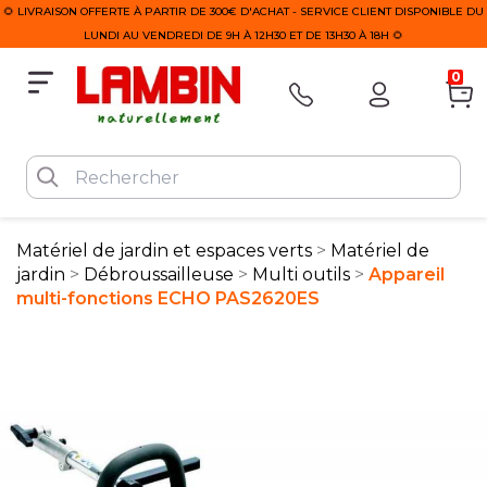
🌻 LIVRAISON OFFERTE À PARTIR DE 300€ D'ACHAT - SERVICE CLIENT DISPONIBLE DU
LUNDI AU VENDREDI DE 9H À 12H30 ET DE 13H30 À 18H 🌻
0
Matériel de jardin et espaces verts
Matériel de
jardin
Débroussailleuse
Multi outils
Appareil
multi-fonctions ECHO PAS2620ES