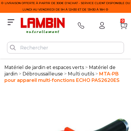
🌻 LIVRAISON OFFERTE À PARTIR DE 300€ D'ACHAT - SERVICE CLIENT DISPONIBLE DU
LUNDI AU VENDREDI DE 9H À 12H30 ET DE 13H30 À 18H 🌻
0
Matériel de jardin et espaces verts
Matériel de
jardin
Débroussailleuse
Multi outils
MTA-PB
pour appareil multi-fonctions ECHO PAS2620ES