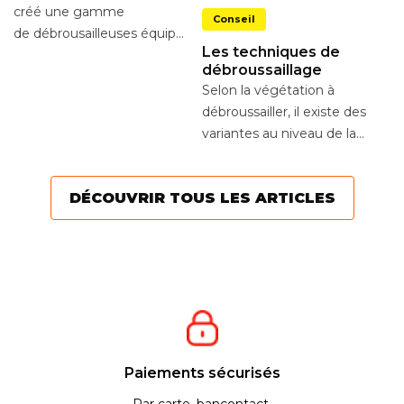
N
créé une gamme
Conseil
d
de débrousailleuses équipées d’un
a
Un
Les techniques de
lanceur à rappel
bo
débroussaillage
automatique avec
yée
un
Selon la végétation à
système...
ré
débroussailler, il existe des
ch
variantes au niveau de la
technique. Elles vous
permettent d’être...
DÉCOUVRIR TOUS LES ARTICLES
Paiements sécurisés