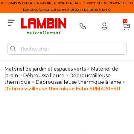
🌻 LIVRAISON OFFERTE À PARTIR DE 300€ D'ACHAT - SERVICE CLIENT DISPONIBLE DU
LUNDI AU VENDREDI DE 9H À 12H30 ET DE 13H30 À 18H 🌻
0
Matériel de jardin et espaces verts
Matériel de
jardin
Débroussailleuse
Débroussailleuse
thermique
Débroussailleuse thermique à lame
Débroussailleuse thermique Echo SRM420ESU