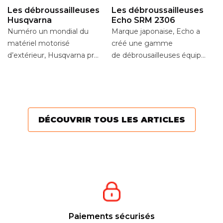
Les débroussailleuses
Les débroussailleuses
Husqvarna
Echo SRM 2306
Numéro un mondial du
Marque japonaise, Echo a
L
matériel motorisé
créé une gamme
d
d’extérieur, Husqvarna propose
de débrousailleuses équipées d
Se
une large gamme pour
lanceur à rappel
dé
entretenir votre jardin....
automatique avec
va
système...
te
pe
DÉCOUVRIR TOUS LES ARTICLES
Paiements sécurisés