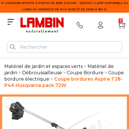
🌻 LIVRAISON OFFERTE À PARTIR DE 300€ D'ACHAT - SERVICE CLIENT DISPONIBLE DU
LUNDI AU VENDREDI DE 9H À 12H30 ET DE 13H30 À 18H 🌻
0
Matériel de jardin et espaces verts
Matériel de
jardin
Débroussailleuse
Coupe Bordure
Coupe
bordure électrique
Coupe bordures Aspire T28-
P4A Husqvarna pack 72W