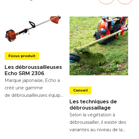
Focus produit
Les débroussailleuses
Echo SRM 2306
Marque japonaise, Echo a
N
créé une gamme
Conseil
d
de débrousailleuses équipées d’un
a
Un
Les techniques de
lanceur à rappel
bo
débroussaillage
automatique avec
yée
un
Selon la végétation à
système...
ré
débroussailler, il existe des
ch
variantes au niveau de la
technique. Elles vous