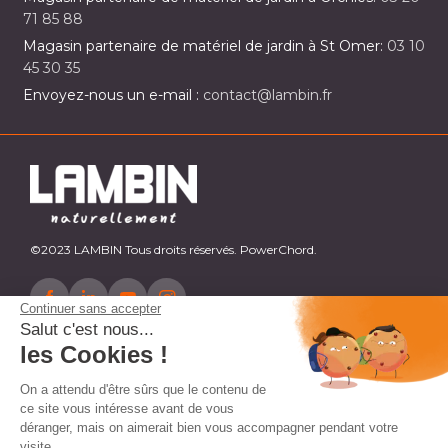
71 85 88
Magasin partenaire de matériel de jardin à St Omer:
03 10
45 30 35
Envoyez-nous un e-mail :
contact@lambin.fr
©2023 LAMBIN Tous droits réservés. PowerChord.
Continuer sans accepter
Salut c'est nous...
les Cookies !
On a attendu d'être sûrs que le contenu de
ce site vous intéresse avant de vous
déranger, mais on aimerait bien vous accompagner pendant votre
visite...