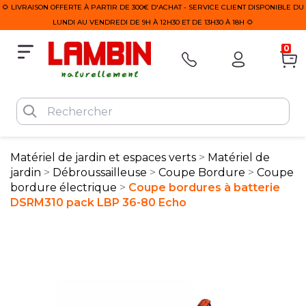
🌻 LIVRAISON OFFERTE À PARTIR DE 300€ D'ACHAT - SERVICE CLIENT DISPONIBLE DU
LUNDI AU VENDREDI DE 9H À 12H30 ET DE 13H30 À 18H 🌻
0
Matériel de jardin et espaces verts
Matériel de
jardin
Débroussailleuse
Coupe Bordure
Coupe
bordure électrique
Coupe bordures à batterie
DSRM310 pack LBP 36-80 Echo