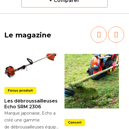
+ Comparer
Le magazine
Focus produit
Les débroussailleuses
Echo SRM 2306
Marque japonaise, Echo a
N
créé une gamme
Conseil
d
de débrousailleuses équipées d’un