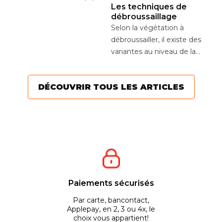
a
Un
Les techniques de
lanceur à rappel
bo
débroussaillage
automatique avec
yée
un
Selon la végétation à
système...
ré
débroussailler, il existe des
ch
variantes au niveau de la
technique. Elles vous
permettent d’être...
DÉCOUVRIR TOUS LES ARTICLES
Paiements sécurisés
Par carte, bancontact,
Applepay, en 2, 3 ou 4x, le
choix vous appartient!