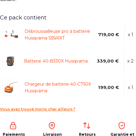
Ce pack contient
Débroussailleuse pro à batterie
719,00 €
x 1
Husqvarna 535iRXT
339,00 €
x 2
Batterie 40-B330X Husqvarna
Chargeur de batterie 40-C750X
199,00 €
x 1
Husqvarna
Vous avez trouvé moins cher ailleurs ?
Paiements
Livraison
Retours
Garantie et