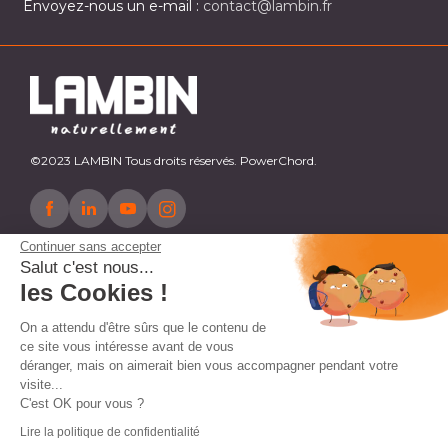
Envoyez-nous un e-mail :
contact@lambin.fr
©2023 LAMBIN Tous droits réservés. PowerChord.
Continuer sans accepter
Salut c'est nous...
les Cookies !
On a attendu d'être sûrs que le contenu de
ce site vous intéresse avant de vous
déranger, mais on aimerait bien vous accompagner pendant votre
visite...
C'est OK pour vous ?
Lire la politique de confidentialité