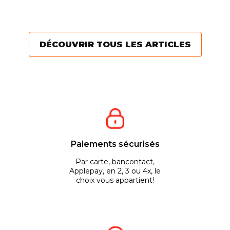
entretenir votre jardin....
automatique avec
va
système...
te
pe
DÉCOUVRIR TOUS LES ARTICLES
Paiements sécurisés
Par carte, bancontact,
Applepay, en 2, 3 ou 4x, le
choix vous appartient!