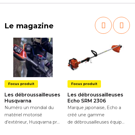
Le magazine
Focus produit
Focus produit
Les débroussailleuses
Les débroussailleuses
Husqvarna
Echo SRM 2306
Numéro un mondial du
Marque japonaise, Echo a
L
matériel motorisé
créé une gamme
d
d’extérieur, Husqvarna propose
de débrousailleuses équipées d
Se
une large gamme pour
lanceur à rappel
dé