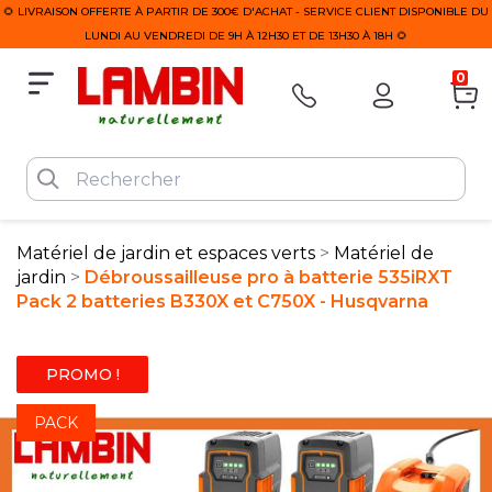
🌻 LIVRAISON OFFERTE À PARTIR DE 300€ D'ACHAT - SERVICE CLIENT DISPONIBLE DU
LUNDI AU VENDREDI DE 9H À 12H30 ET DE 13H30 À 18H 🌻
0
Matériel de jardin et espaces verts
Matériel de
jardin
Débroussailleuse pro à batterie 535iRXT
Pack 2 batteries B330X et C750X - Husqvarna
PROMO !
PACK