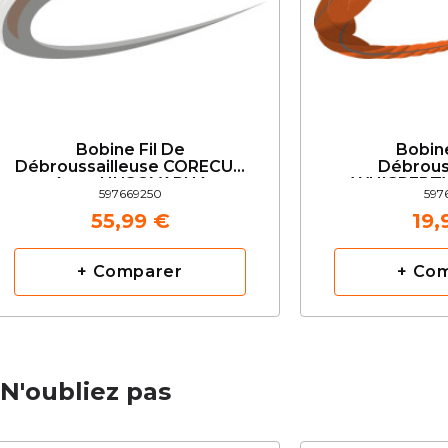
Bobine Fil De
Bobine
Débroussailleuse CORECUT
Débrous
4mm HUSQVARNA
WHISPERT
597669250
5976
112m H
55,99 €
19,
+ Comparer
+ Co
N'oubliez pas