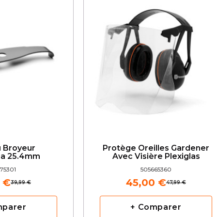
 Broyeur
Protège Oreilles Gardener
na 25.4mm
Avec Visière Plexiglas
75301
505665360
 €
45,00 €
39,99 €
47,99 €
mparer
+ Comparer