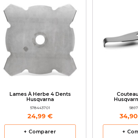
Lames À Herbe 4 Dents
Couteau
Husqvarna
Husqvar
578443701
5897
24,99 €
34,90
+ Comparer
+ Co