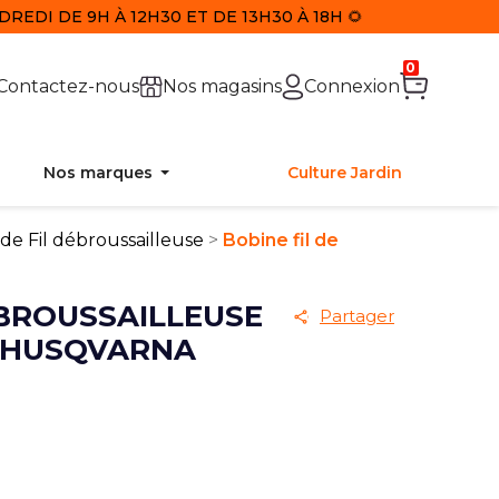
REDI DE 9H À 12H30 ET DE 13H30 À 18H 🌻
0
Contactez-nous
Nos magasins
Connexion
Nos marques
Culture Jardin
de Fil débroussailleuse
Bobine fil de
ÉBROUSSAILLEUSE
Partager
 HUSQVARNA