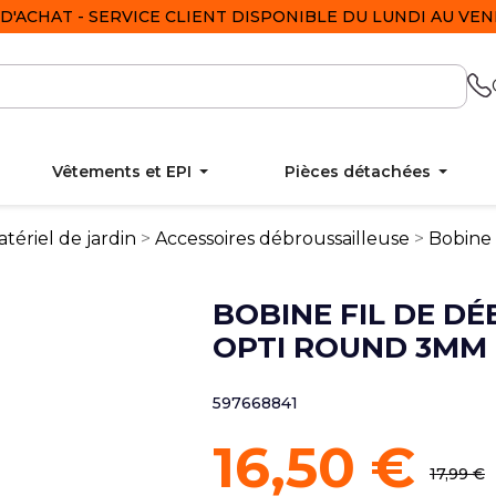
D'ACHAT - SERVICE CLIENT DISPONIBLE DU LUNDI AU VEND
Vêtements et EPI
Pièces détachées
tériel de jardin
Accessoires débroussailleuse
Bobine 
BOBINE FIL DE D
OPTI ROUND 3MM
597668841
16,50 €
17,99 €