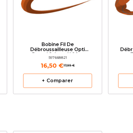
Bobine Fil De
Débroussailleuse Opti
Débr
Round 2.4mm X 90m
T
597668821
HUSQVARNA
16,50 €
17,99 €
+ Comparer