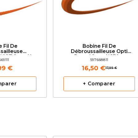
 Fil De
Bobine Fil De
sailleuse
Débroussailleuse Opti
WIST 2mm X
Round 2mm X 130m
69111
597668811
USQVARNA
HUSQVARNA
99 €
16,50 €
17,99 €
mparer
+ Comparer