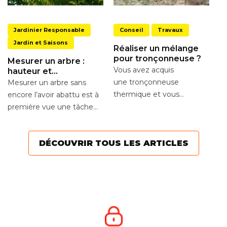
Jardinier Responsable
Conseil
Travaux
C
Jardin et Saisons
fi
Réaliser un mélange
d
Av
pour tronçonneuse ?
Mesurer un arbre :
ar
Vous avez acquis
hauteur et
re
circonférence
une tronçonneuse
Mesurer un arbre sans
ja
thermique et vous
encore l’avoir abattu est à
Av
souhaitez réaliser un
première vue une tâche
mélange pour votre
ardue. Cependant, il existe
moteur ? Voici quelques...
diverses...
DÉCOUVRIR TOUS LES ARTICLES