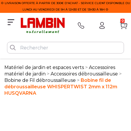
🌻 LIVRAISON OFFERTE À PARTIR DE 300€ D'ACHAT - SERVICE CLIENT DISPONIBLE DU
LUNDI AU VENDREDI DE 9H À 12H30 ET DE 13H30 À 18H 🌻
0
Matériel de jardin et espaces verts
Accessoires
matériel de jardin
Accessoires débroussailleuse
Bobine de Fil débroussailleuse
Bobine fil de
débroussailleuse WHISPERTWIST 2mm x 112m
HUSQVARNA