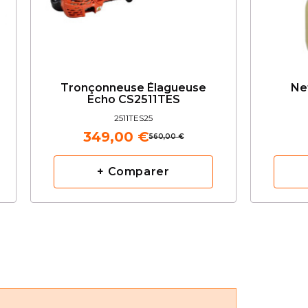
Tronçonneuse Élagueuse
Ne
Echo CS2511TES
2511TES25
349,00 €
560,00 €
+ Comparer