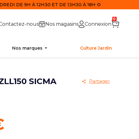
REDI DE 9H À 12H30 ET DE 13H30 À 18H 🌻
0
Contactez-nous
Nos magasins
Connexion
Nos marques
Culture Jardin
ZLL150 SICMA
Partager
€