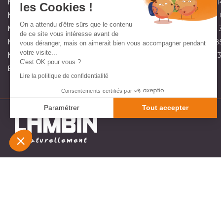
Magasin partenaire de matériel de jardin à Fillièvres:
03 21 47 1
les Cookies !
Magasin partenaire de matériel de jardin à Maninghem:
03 21 
On a attendu d'être sûrs que le contenu
Magasin partenaire de matériel de jardin à Marquise:
03 21 92 
de ce site vous intéresse avant de
Magasin partenaire de matériel de jardin à Orchies:
03 20 71 8
vous déranger, mais on aimerait bien vous accompagner pendant
votre visite...
Magasin partenaire de matériel de jardin à St Omer:
03 10 45 
C'est OK pour vous ?
Envoyez-nous un e-mail :
contact@lambin.fr
Lire la politique de confidentialité
Consentements certifiés par
Paramétrer
Tout accepter
Plateforme de Gestion du Consentement : Personnali
Axeptio consent
Notre plateforme vous permet d'adapter et de gérer v