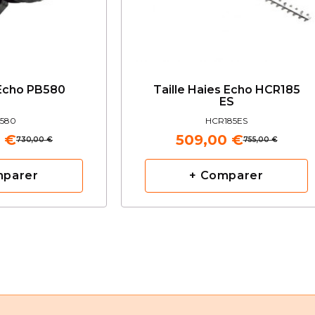
 Echo PB580
Taille Haies Echo HCR185
ES
580
HCR185ES
 €
509,00 €
730,00 €
755,00 €
mparer
+ Comparer