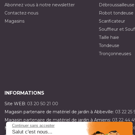
Abonnez vous à notre newsletter
Débroussailleuse
Contactez-nous
Robot tondeuse
Magasins
Scarificateur
Souffleur et Souf
Taille haie
Tondeuse
Tronçonneuses
INFORMATIONS
Site WEB:
03 20 50 21 00
Magasin partenaire de matériel de jardin à Abbeville:
03 22 25 
Magasin partenaire de matériel de jardin à Amiens:
03 22 44 4
Continuer sans accepter
Magasin partenaire de matériel de jardin à Dainville:
03 21 15 0
Salut c'est nous...