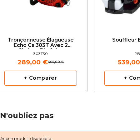
Tronçonneuse Élagueuse
Souffleur
Echo Cs 303T Avec 2
Chaînes D'origine
303T30
PB
289,00 €
539,00
405,00 €
+ Comparer
+ Co
N'oubliez pas
Aucun produit disponible