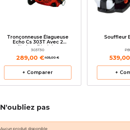
Tronçonneuse Élagueuse
Souffleur
Echo Cs 303T Avec 2
Chaînes D'origine
303T30
PB
289,00 €
539,00
405,00 €
+ Comparer
+ Co
N'oubliez pas
Aucun produit disponible