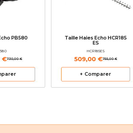
 Echo PB580
Taille Haies Echo HCR185
ES
580
HCR185ES
 €
509,00 €
730,00 €
755,00 €
mparer
+ Comparer