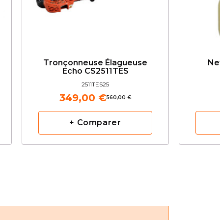
Tronçonneuse Élagueuse
Ne
Echo CS2511TES
2511TES25
349,00 €
560,00 €
+ Comparer