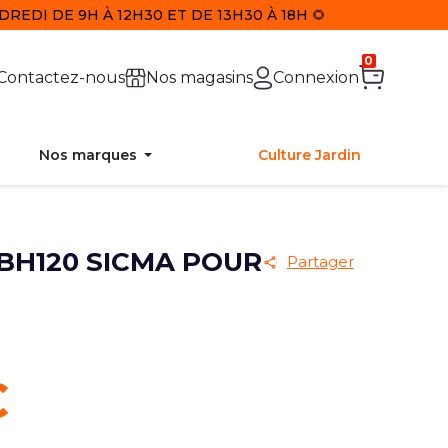
REDI DE 9H À 12H30 ET DE 13H30 À 18H 🌻
0
Contactez-nous
Nos magasins
Connexion
Nos marques
Culture Jardin
 BH120 SICMA POUR
Partager
€