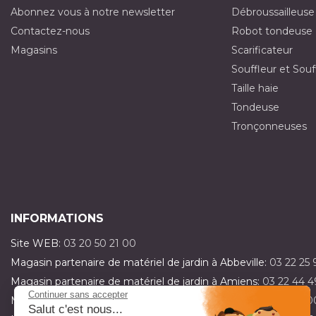
Abonnez vous à notre newsletter
Débroussailleuse
Contactez-nous
Robot tondeuse
Magasins
Scarificateur
Souffleur et Souf
Taille haie
Tondeuse
Tronçonneuses
INFORMATIONS
Site WEB:
03 20 50 21 00
Magasin partenaire de matériel de jardin à Abbeville:
03 22 25 
Magasin partenaire de matériel de jardin à Amiens:
03 22 44 4
Continuer sans accepter
Magasin partenaire de matériel de jardin à Dainville:
03 21 15 0
Salut c'est nous...