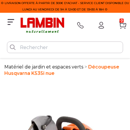
🌻 LIVRAISON OFFERTE À PARTIR DE 300€ D'ACHAT - SERVICE CLIENT DISPONIBLE DU
LUNDI AU VENDREDI DE 9H À 12H30 ET DE 13H30 À 18H 🌻
0
Matériel de jardin et espaces verts
Découpeuse
Husqvarna K535i nue