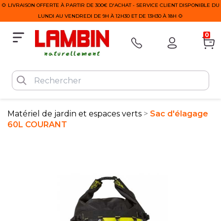
🌻 LIVRAISON OFFERTE À PARTIR DE 300€ D'ACHAT - SERVICE CLIENT DISPONIBLE DU
LUNDI AU VENDREDI DE 9H À 12H30 ET DE 13H30 À 18H 🌻
0
Matériel de jardin et espaces verts
Sac d'élagage
60L COURANT