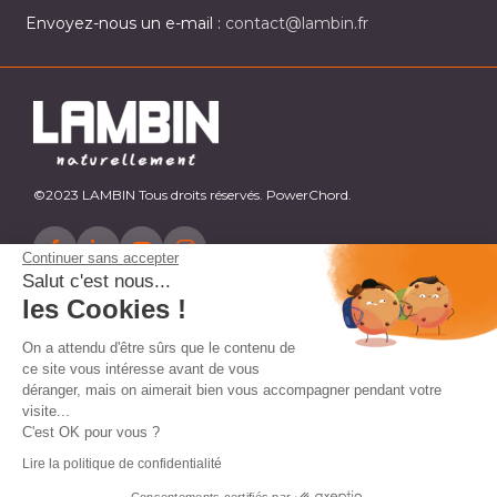
Envoyez-nous un e-mail :
contact@lambin.fr
©2023 LAMBIN Tous droits réservés. PowerChord.
Continuer sans accepter
Salut c'est nous...
les Cookies !
On a attendu d'être sûrs que le contenu de
ce site vous intéresse avant de vous
déranger, mais on aimerait bien vous accompagner pendant votre
visite...
C'est OK pour vous ?
Lire la politique de confidentialité
Consentements certifiés par