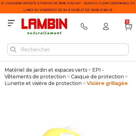
🌻 LIVRAISON OFFERTE À PARTIR DE 300€ D'ACHAT - SERVICE CLIENT DISPONIBLE DU
LUNDI AU VENDREDI DE 9H À 12H30 ET DE 13H30 À 18H 🌻
0
Matériel de jardin et espaces verts
EPI -
Vêtements de protection
Casque de protection
Lunette et visière de protection
Visière grillagée