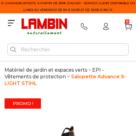
🌻 LIVRAISON OFFERTE À PARTIR DE 300€ D'ACHAT - SERVICE CLIENT DISPONIBLE DU
LUNDI AU VENDREDI DE 9H À 12H30 ET DE 13H30 À 18H 🌻
0
Matériel de jardin et espaces verts
EPI -
Vêtements de protection
Salopette Advance X-
LIGHT STIHL
PROMO !