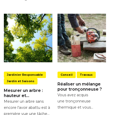
Jardinier Responsable
Conseil
Travaux
Jardin et Saisons
Réaliser un mélange
pour tronçonneuse ?
Mesurer un arbre :
Vous avez acquis
hauteur et
circonférence
une tronçonneuse
Mesurer un arbre sans
thermique et vous
encore l’avoir abattu est à
souhaitez réaliser un
première vue une tâche