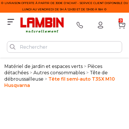
🌻 LIVRAISON OFFERTE À PARTIR DE 300€ D'ACHAT - SERVICE CLIENT DISPONIBLE DU
LUNDI AU VENDREDI DE 9H À 12H30 ET DE 13H30 À 18H 🌻
0
Matériel de jardin et espaces verts
Pièces
détachées
Autres consommables
Tête de
débroussailleuse
Tête fil semi-auto T35X M10
Husqvarna