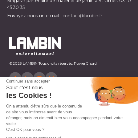
Magasin partenaire de matériel de jardin à St Omer:
03 10
45 30 35
Envoyez-nous un e-mail :
contact@lambin.fr
©2023 LAMBIN Tous droits réservés. PowerChord.
Continuer sans accepter
Salut c'est nous...
les Cookies !
On a attendu d'être sûrs que le contenu de
ce site vous intéresse avant de vous
déranger, mais on aimerait bien vous accompagner pendant votre
visite...
C'est OK pour vous ?