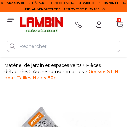
🌻 LIVRAISON OFFERTE À PARTIR DE 300€ D'ACHAT - SERVICE CLIENT DISPONIBLE DU
LUNDI AU VENDREDI DE 9H À 12H30 ET DE 13H30 À 18H 🌻
0
Matériel de jardin et espaces verts
Pièces
détachées
Autres consommables
Graisse STIHL
pour Tailles Haies 80g