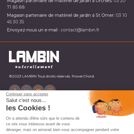
Magasin partenaire de matériel de jardin à Orchies:
03 20
71 85 88
Magasin partenaire de matériel de jardin à St Omer:
03 10
45 30 35
Envoyez-nous un e-mail :
contact@lambin.fr
©2023 LAMBIN Tous droits réservés. PowerChord.
Continuer sans accepter
Salut c'est nous...
les Cookies !
On a attendu d'être sûrs que le contenu de
ce site vous intéresse avant de vous
déranger, mais on aimerait bien vous accompagner pendant votre