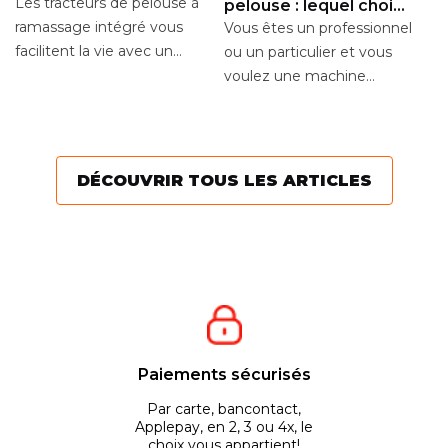
autoportées à
Les tracteurs de pelouse à
pelouse : lequel choisir
L
ramassage intégré
?
ramassage intégré vous
Vous êtes un professionnel
P
facilitent la vie avec un
ou un particulier et vous
Vo
rendement élevé, de
voulez une machine
d’
nombreuses fonctions...
puissante et maniable
ut
pour tondre en toute...
fi
pl
DÉCOUVRIR TOUS LES ARTICLES
Paiements sécurisés
Par carte, bancontact,
Applepay, en 2, 3 ou 4x, le
choix vous appartient!