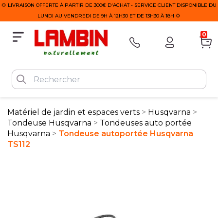
🌻 LIVRAISON OFFERTE À PARTIR DE 300€ D'ACHAT - SERVICE CLIENT DISPONIBLE DU
LUNDI AU VENDREDI DE 9H À 12H30 ET DE 13H30 À 18H 🌻
0
Matériel de jardin et espaces verts
Husqvarna
Tondeuse Husqvarna
Tondeuses auto portée
Husqvarna
Tondeuse autoportée Husqvarna
TS112