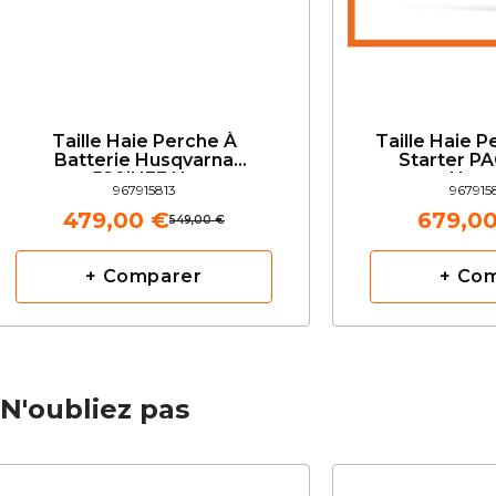
Taille Haie Perche À
Taille Haie 
Batterie Husqvarna
Starter PA
520iHE3 Nu
Husq
967915813
967915
479,00 €
679,0
549,00 €
+ Comparer
+ Co
N'oubliez pas