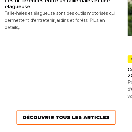
Les différences entre un taille-haies et une
élagueuse
Taille-haies et élagueuse sont des outils motorisés qui
permettent d'entretenir jardins et forêts. Plus en
détails,...
C
2
Po
d’
vo
DÉCOUVRIR TOUS LES ARTICLES