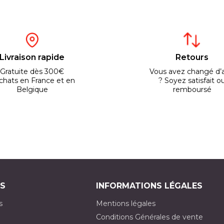
Livraison rapide
Retours
Gratuite dès 300€
Vous avez changé d’a
chats en France et en
? Soyez satisfait o
Belgique
remboursé
S
INFORMATIONS LÉGALES
s
Mentions légales
Conditions Générales de vente