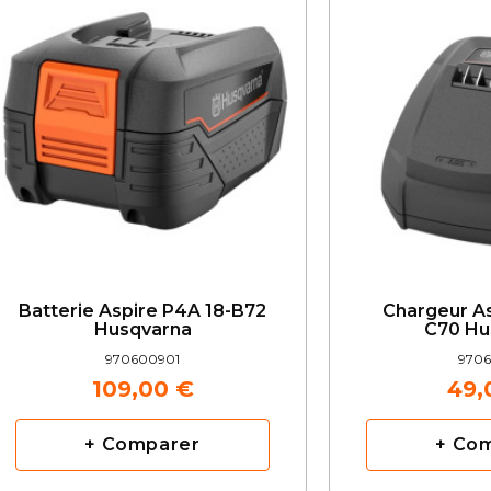
Batterie Aspire P4A 18-B72
Chargeur As
Husqvarna
C70 Hu
970600901
9706
109,00 €
49,
+ Comparer
+ Co