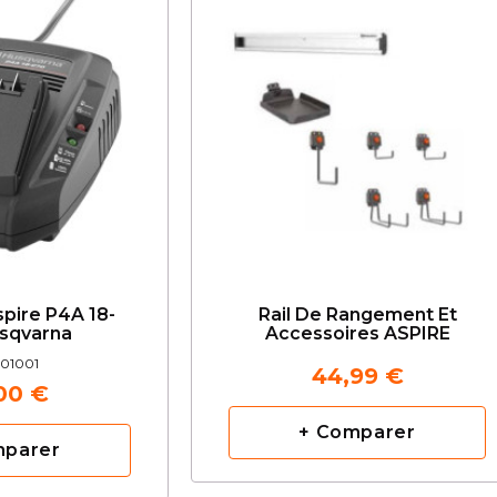
pire P4A 18-
Rail De Rangement Et
sqvarna
Accessoires ASPIRE
01001
44,99 €
00 €
+ Comparer
mparer