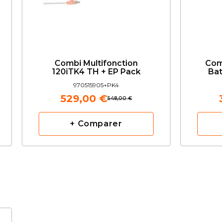
Combi Multifonction
Com
120iTK4 TH + EP Pack
Bat
970515905+PK4
529,00 €
548,00 €
+ Comparer