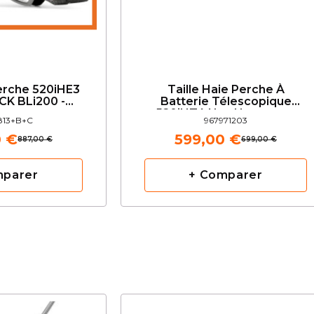
Perche 520iHE3
Taille Haie Perche À
CK BLi200 -
Batterie Télescopique
varna
520iHT4 Nu - Husqvarna
813+B+C
967971203
0 €
599,00 €
887,00 €
699,00 €
mparer
+ Comparer