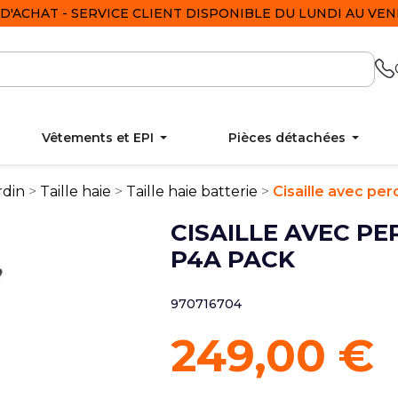
D'ACHAT - SERVICE CLIENT DISPONIBLE DU LUNDI AU VEND
Vêtements et EPI
Pièces détachées
rdin
Taille haie
Taille haie batterie
Cisaille avec pe
CISAILLE AVEC PE
P4A PACK
970716704
249,00 €