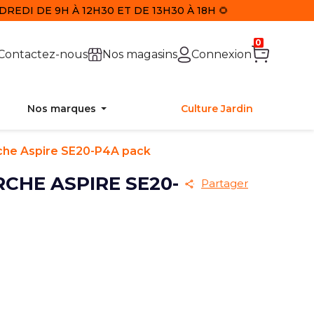
REDI DE 9H À 12H30 ET DE 13H30 À 18H 🌻
0
Contactez-nous
Nos magasins
Connexion
Nos marques
Culture Jardin
rche Aspire SE20-P4A pack
RCHE ASPIRE SE20-
Partager