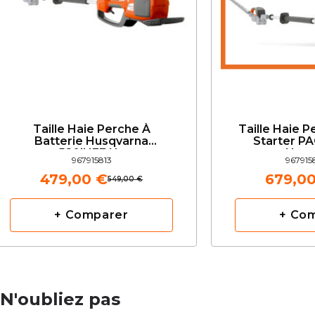
Taille Haie Perche À
Taille Haie 
Batterie Husqvarna
Starter PA
520iHE3 Nu
Husq
967915813
967915
479,00 €
679,0
549,00 €
+ Comparer
+ Co
N'oubliez pas