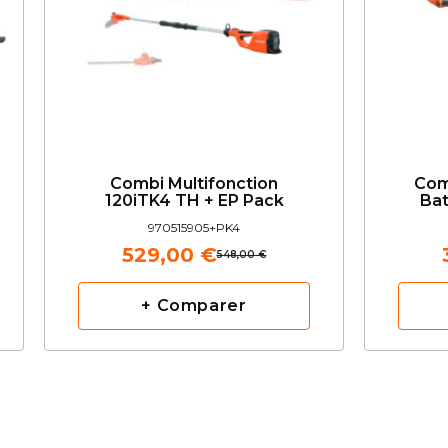
Combi Multifonction
Com
120iTK4 TH + EP Pack
Bat
970515905+PK4
529,00 €
548,00 €
+ Comparer