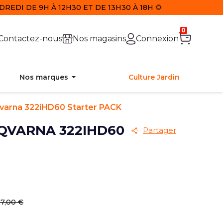
REDI DE 9H À 12H30 ET DE 13H30 À 18H 🌻
0
Contactez-nous
Nos magasins
Connexion
Nos marques
Culture Jardin
qvarna 322iHD60 Starter PACK
SQVARNA 322IHD60
Partager
7,00 €