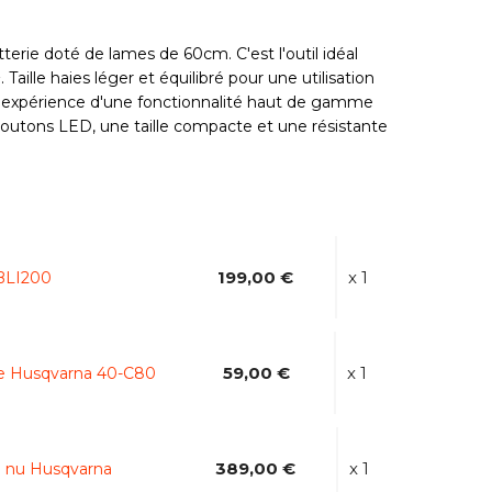
terie doté de lames de 60cm. C'est l'outil idéal
aille haies léger et équilibré pour une utilisation
l'expérience d'une fonctionnalité haut de gamme
outons LED, une taille compacte et une résistante
199,00 €
x 1
 BLI200
59,00 €
x 1
ie Husqvarna 40-C80
389,00 €
x 1
60 nu Husqvarna