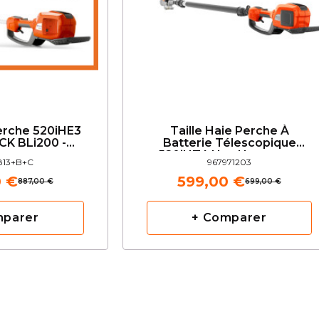
Perche 520iHE3
Taille Haie Perche À
CK BLi200 -
Batterie Télescopique
varna
520iHT4 Nu - Husqvarna
813+B+C
967971203
0 €
599,00 €
887,00 €
699,00 €
mparer
+ Comparer