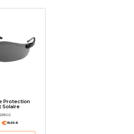
e Protection
 Solaire
63802
 €
18,99 €