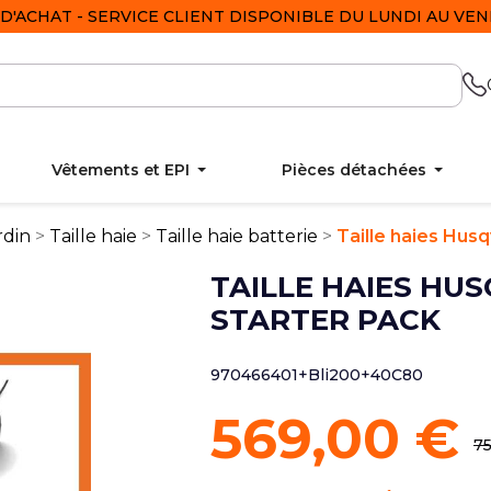
D'ACHAT - SERVICE CLIENT DISPONIBLE DU LUNDI AU VEND
Vêtements et EPI
Pièces détachées
rdin
Taille haie
Taille haie batterie
Taille haies Hus
TAILLE HAIES HU
STARTER PACK
970466401+Bli200+40C80
569,00 €
75