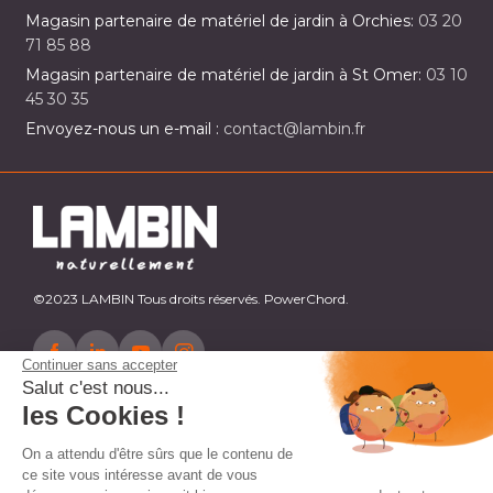
Magasin partenaire de matériel de jardin à Orchies:
03 20
71 85 88
Magasin partenaire de matériel de jardin à St Omer:
03 10
45 30 35
Envoyez-nous un e-mail :
contact@lambin.fr
©2023 LAMBIN Tous droits réservés. PowerChord.
Continuer sans accepter
Salut c'est nous...
les Cookies !
On a attendu d'être sûrs que le contenu de
ce site vous intéresse avant de vous