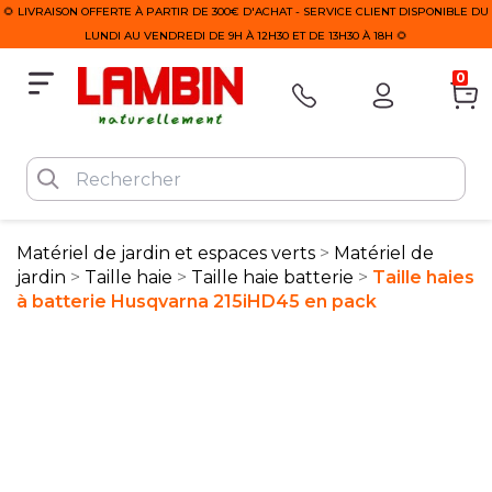
🌻 LIVRAISON OFFERTE À PARTIR DE 300€ D'ACHAT - SERVICE CLIENT DISPONIBLE DU
LUNDI AU VENDREDI DE 9H À 12H30 ET DE 13H30 À 18H 🌻
0
Matériel de jardin et espaces verts
Matériel de
jardin
Taille haie
Taille haie batterie
Taille haies
à batterie Husqvarna 215iHD45 en pack