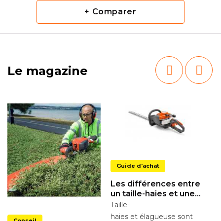
+ Comparer
Le magazine
Guide d'achat
Les différences entre
un taille-haies et une
élagueuse
Taille-
C
haies et élagueuse sont
Conseil