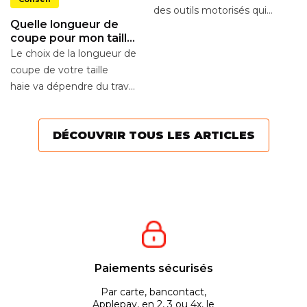
t
des outils motorisés qui
e
Po
Quelle longueur de
permettent d'entretenir
co
coupe pour mon taille-
jardins et forêts. Plus en
d’
haies ?
Le choix de la longueur de
détails,...
Le
coupe de votre taille
de
haie va dépendre du travail
à réaliser. Entre les tailles-
haies à...
DÉCOUVRIR TOUS LES ARTICLES
Paiements sécurisés
Par carte, bancontact,
Applepay, en 2, 3 ou 4x, le