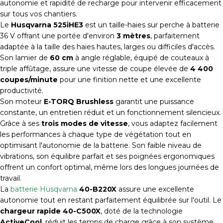
autonomie et rapidité de recharge pour intervenir efficacement
sur tous vos chantiers.
Le
Husqvarna 525iHE3
est un taille-haies sur perche à batterie
36 V offrant une portée d'environ
3 mètres
, parfaitement
adaptée à la taille des haies hautes, larges ou difficiles d'accès.
Son lamier de
60 cm
à angle réglable, équipé de couteaux à
triple affûtage, assure une vitesse de coupe élevée de
4 400
coupes/minute
pour une finition nette et une excellente
productivité.
Son moteur
E-TORQ Brushless
garantit une puissance
constante, un entretien réduit et un fonctionnement silencieux.
Grâce à ses
trois modes de vitesse
, vous adaptez facilement
les performances à chaque type de végétation tout en
optimisant l'autonomie de la batterie. Son faible niveau de
vibrations, son équilibre parfait et ses poignées ergonomiques
offrent un confort optimal, même lors des longues journées de
travail.
La
batterie Husqvarna
40-B220X
assure une excellente
autonomie tout en restant parfaitement équilibrée sur l'outil. Le
chargeur rapide 40-C500X
, doté de la technologie
ActiveCool
, réduit les temps de charge grâce à son système