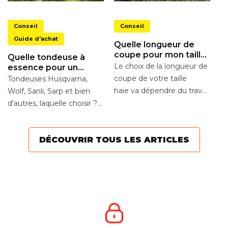
F
Conseil
Conseil
t
é
H
Guide d'achat
Quelle longueur de
3
ma
coupe pour mon taille-
Quelle tondeuse à
ma
haies ?
Le choix de la longueur de
essence pour un
m
terrain de 1 000m2 à 2
coupe de votre taille
Tondeuses Husqvarna,
000m2 ?
se
haie va dépendre du travail
Wolf, Sanli, Sarp et bien
à réaliser. Entre les tailles-
d'autres, laquelle choisir ?
haies à...
Quelle tondeuse à
essence correspond le...
DÉCOUVRIR TOUS LES ARTICLES