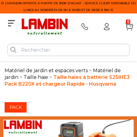
🌻 LIVRAISON OFFERTE À PARTIR DE 300€ D'ACHAT - SERVICE CLIENT DISPONIBLE DU
LUNDI AU VENDREDI DE 9H À 12H30 ET DE 13H30 À 18H 🌻
0
Matériel de jardin et espaces verts
Matériel de
jardin
Taille haie
Taille haies à batterie 525iHE3
Pack B220X et chargeur Rapide - Husqvarna
PACK