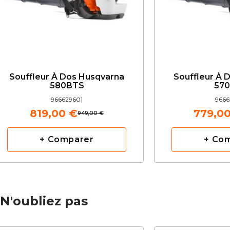
Souffleur À Dos Husqvarna
Souffleur À 
580BTS
57
966629601
9666
819,00 €
779,0
949,00 €
+ Comparer
+ Co
N'oubliez pas