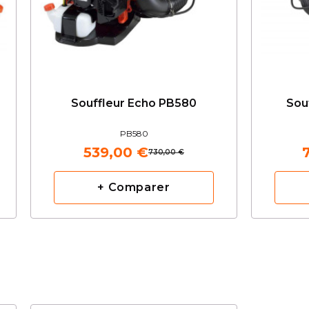
Souffleur Echo PB580
Sou
PB580
539,00 €
730,00 €
+ Comparer