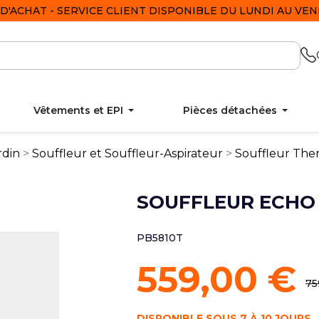
D'ACHAT - SERVICE CLIENT DISPONIBLE DU LUNDI AU VEND
Vêtements et EPI
Pièces détachées
rdin
Souffleur et Souffleur-Aspirateur
Souffleur The
SOUFFLEUR ECHO 
PB5810T
559,00 €
75
DISPONIBLE SOUS 7 À 10 JOURS