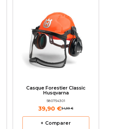
Casque Forestier Classic
Husqvarna
580754301
39,90 €
54,99 €
+ Comparer