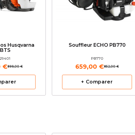
Dos Husqvarna
Souffleur ECHO PB770
0BTS
29401
PB770
0 €
659,00 €
899,00 €
852,00 €
mparer
+ Comparer