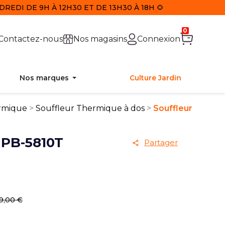
REDI DE 9H À 12H30 ET DE 13H30 À 18H 🌻
0
Contactez-nous
Nos magasins
Connexion
Nos marques
Culture Jardin
rmique
Souffleur Thermique à dos
Souffleur
PB-5810T
Partager
9,00 €