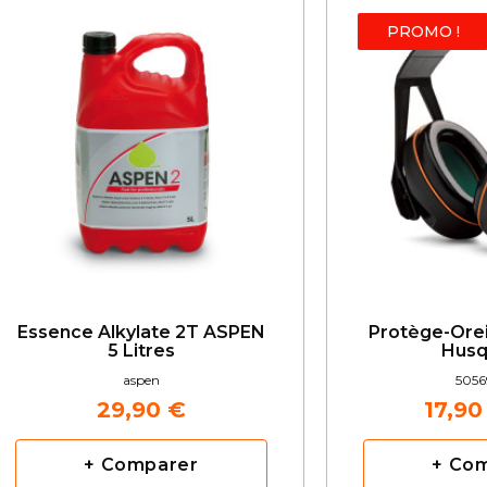
PROMO !
Essence Alkylate 2T ASPEN
Protège-Orei
5 Litres
Husq
aspen
5056
29,90 €
17,90
+ Comparer
+ Co