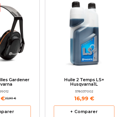
lles Gardener
Huile 2 Temps LS+
varna
Husqvarna1L
99012
578037002
 €
16,99 €
22,90 €
mparer
+ Comparer