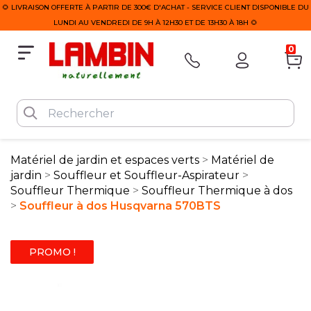
🌻 LIVRAISON OFFERTE À PARTIR DE 300€ D'ACHAT - SERVICE CLIENT DISPONIBLE DU
LUNDI AU VENDREDI DE 9H À 12H30 ET DE 13H30 À 18H 🌻
0
Matériel de jardin et espaces verts
Matériel de
jardin
Souffleur et Souffleur-Aspirateur
Souffleur Thermique
Souffleur Thermique à dos
Souffleur à dos Husqvarna 570BTS
PROMO !