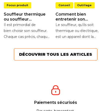
Focus produit
Conseil
Outillage
Souffleur thermique
Comment bien
ou souffleur
entretenir son
électrique ?
souffleur ?
Il est primordial de
Le souffleur, qu’ils soit
bien choisir son souffleur.
thermique ou électrique,
Chaque cas précis, chaque
est un appareil dont la
terrain a besoin d’outils
durée de vie est de
adaptés à ses...
plusieurs années....
DÉCOUVRIR TOUS LES ARTICLES
Paiements sécurisés