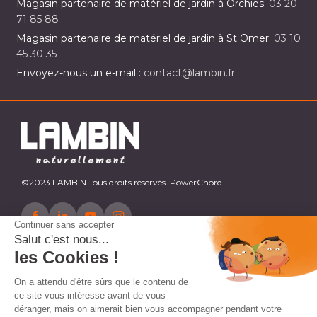
Magasin partenaire de matériel de jardin à Orchies:
03 20
71 85 88
Magasin partenaire de matériel de jardin à St Omer:
03 10
45 30 35
Envoyez-nous un e-mail :
contact@lambin.fr
©2023 LAMBIN Tous droits réservés. PowerChord.
Continuer sans accepter
Salut c'est nous...
les Cookies !
On a attendu d'être sûrs que le contenu de
ce site vous intéresse avant de vous
déranger, mais on aimerait bien vous accompagner pendant votre