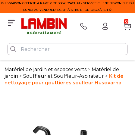
🌻 LIVRAISON OFFERTE À PARTIR DE 300€ D'ACHAT - SERVICE CLIENT DISPONIBLE DU
LUNDI AU VENDREDI DE 9H À 12H30 ET DE 13H30 À 18H 🌻
0
Matériel de jardin et espaces verts
Matériel de
jardin
Souffleur et Souffleur-Aspirateur
Kit de
nettoyage pour gouttières soufleur Husqvarna