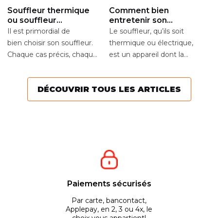
Souffleur thermique
Comment bien
ou souffleur
entretenir son
électrique ?
souffleur ?
Il est primordial de
Le souffleur, qu’ils soit
bien choisir son souffleur.
thermique ou électrique,
Chaque cas précis, chaque
est un appareil dont la
terrain a besoin d’outils
durée de vie est de
adaptés à ses...
plusieurs années....
DÉCOUVRIR TOUS LES ARTICLES
Paiements sécurisés
Par carte, bancontact,
Applepay, en 2, 3 ou 4x, le