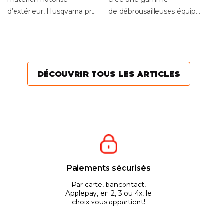
d
d’extérieur, Husqvarna propose
de débrousailleuses équipées d
Se
une large gamme pour
lanceur à rappel
dé
entretenir votre jardin....
automatique avec
va
système...
te
pe
DÉCOUVRIR TOUS LES ARTICLES
Paiements sécurisés
Par carte, bancontact,
Applepay, en 2, 3 ou 4x, le
choix vous appartient!