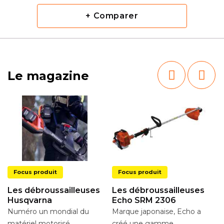
+ Comparer
Le magazine
Focus produit
Focus produit
Les débroussailleuses
Les débroussailleuses
Husqvarna
Echo SRM 2306
Numéro un mondial du
Marque japonaise, Echo a
L
matériel motorisé
créé une gamme