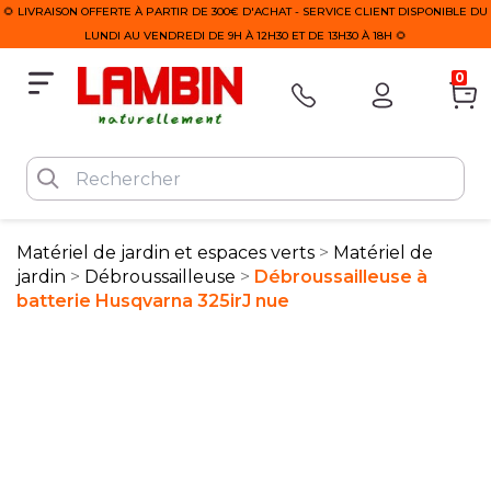
🌻 LIVRAISON OFFERTE À PARTIR DE 300€ D'ACHAT - SERVICE CLIENT DISPONIBLE DU
LUNDI AU VENDREDI DE 9H À 12H30 ET DE 13H30 À 18H 🌻
0
Matériel de jardin et espaces verts
Matériel de
jardin
Débroussailleuse
Débroussailleuse à
batterie Husqvarna 325irJ nue