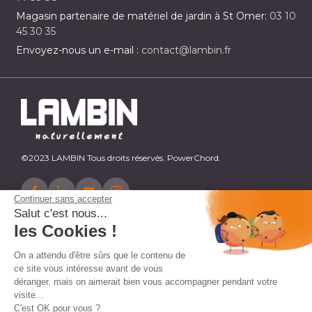
Magasin partenaire de matériel de jardin à St Omer:
03 10
45 30 35
Envoyez-nous un e-mail :
contact@lambin.fr
©2023 LAMBIN Tous droits réservés. PowerChord.
Continuer sans accepter
Salut c'est nous...
les Cookies !
On a attendu d'être sûrs que le contenu de
ce site vous intéresse avant de vous
déranger, mais on aimerait bien vous accompagner pendant votre
visite...
C'est OK pour vous ?