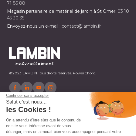
71 85 88
Magasin partenaire de matériel de jardin à St Omer:
03 10
45 30 35
Envoyez-nous un e-mail :
contact@lambin.fr
©2023 LAMBIN Tous droits réservés. PowerChord.
Continuer sans accepter
Salut c'est nous...
les Cookies !
On a attendu d'être sûrs que le contenu de
ce site vous intéresse avant de vous
déranger, mais on aimerait bien vous accompagner pendant votre