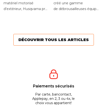
L
matériel motorisé
créé une gamme
d
d’extérieur, Husqvarna propose
de débrousailleuses équipées d
Se
une large gamme pour
lanceur à rappel
dé
entretenir votre jardin....
automatique avec
va
système...
te
pe
DÉCOUVRIR TOUS LES ARTICLES
Paiements sécurisés
Par carte, bancontact,
Applepay, en 2, 3 ou 4x, le
choix vous appartient!