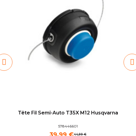
Tête Fil Semi-Auto T35X M12 Husqvarna
578446601
39,99 €
44,99 €