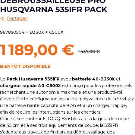
DÉBROUSSAILLEUSE PRO
HUSQVARNA 535IFR PACK
Partager
967850504 + B330X + C500X
1 189,00 €
1 437,00 €
BIENTÔT DISPONIBLE
Le
Pack Husqvarna 535iFR
avec
batterie 40-B330X
et
chargeur rapide 40-C500X
est conçu pour les professionnels
recherchant une autonomie maximale et une productivité
élevée. Cette configuration associe la polyvalence de la 535iFR à
une batterie haute capacité de 9 Ah et à un chargeur rapide,
afin de réduire les interruptions sur les chantiers.
Grâce à son moteur E-TORQ Brushless, à sa largeur de coupe
de 45 cm et à ses trois équipements de coupe, la 535iFR
s'adapte aux travaux de finition, au débroussaillage des