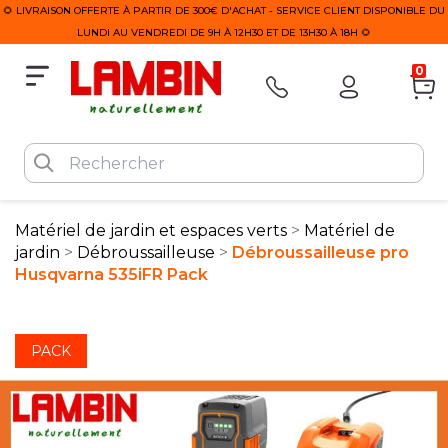
🌻 LIVRAISON OFFERTE À PARTIR DE 300€ D'ACHAT - SERVICE CLIENT DISPONIBLE DU
LUNDI AU VENDREDI DE 9H À 12H30 ET DE 13H30 À 18H 🌻
0
Matériel de jardin et espaces verts
Matériel de
jardin
Débroussailleuse
Débroussailleuse pro
Husqvarna 535iFR Pack
PACK