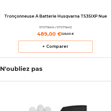
Tronçonneuse À Batterie Husqvarna T535IXP Nue
970716414 / 970716412
489,00 €
529,00 €
+ Comparer
N'oubliez pas