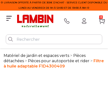
🌻 LIVRAISON OFFERTE À PARTIR DE 300€ D'ACHAT - SERVICE CLIENT DISPONIBLE DU
LUNDI AU VENDREDI DE 9H À 12H30 ET DE 13H30 À 18H 🌻
0
Matériel de jardin et espaces verts
Pièces
détachées
Pièces pour autoportée et rider
Filtre
à huile adaptable F1D4300409