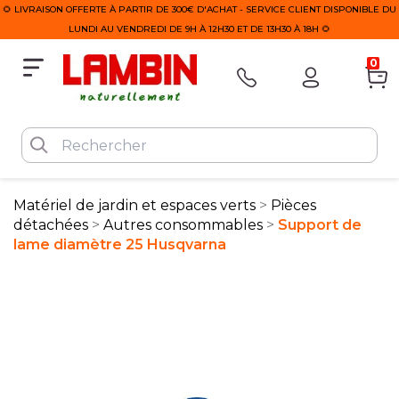
🌻 LIVRAISON OFFERTE À PARTIR DE 300€ D'ACHAT - SERVICE CLIENT DISPONIBLE DU
LUNDI AU VENDREDI DE 9H À 12H30 ET DE 13H30 À 18H 🌻
0
Matériel de jardin et espaces verts
Pièces
détachées
Autres consommables
Support de
lame diamètre 25 Husqvarna