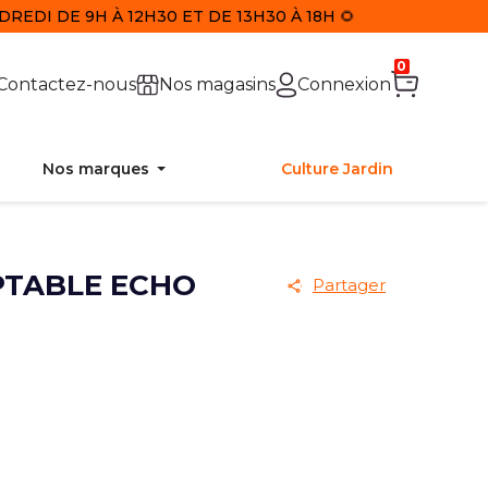
REDI DE 9H À 12H30 ET DE 13H30 À 18H 🌻
0
Contactez-nous
Nos magasins
Connexion
Nos marques
Culture Jardin
APTABLE ECHO
Partager