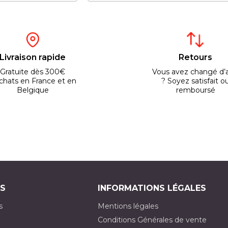
Livraison rapide
Retours
Gratuite dès 300€
Vous avez changé d’a
chats en France et en
? Soyez satisfait o
Belgique
remboursé
S
INFORMATIONS LÉGALES
s
Mentions légales
Conditions Générales de vente