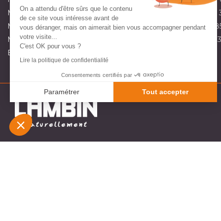
On a attendu d'être sûrs que le contenu
Magasin partenaire de matériel de jardin à Marquise:
03 21 92 
de ce site vous intéresse avant de
Magasin partenaire de matériel de jardin à Orchies:
03 20 71 8
vous déranger, mais on aimerait bien vous accompagner pendant
votre visite...
Magasin partenaire de matériel de jardin à St Omer:
03 10 45 
C'est OK pour vous ?
Envoyez-nous un e-mail :
contact@lambin.fr
Lire la politique de confidentialité
Consentements certifiés par
Paramétrer
Tout accepter
Plateforme de Gestion du Consentement : Personnali
Axeptio consent
Notre plateforme vous permet d'adapter et de gérer v