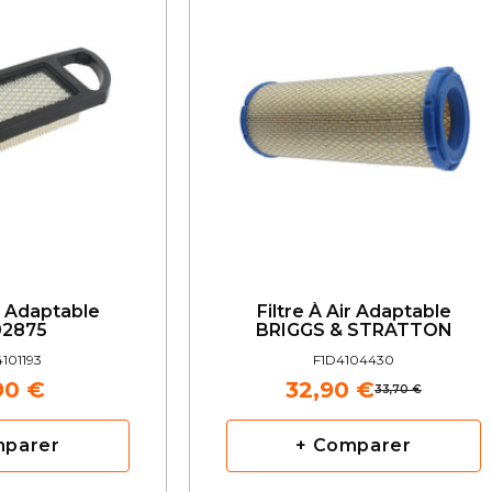
ir Adaptable
Filtre À Air Adaptable
02875
BRIGGS & STRATTON
4101193
F1D4104430
90 €
32,90 €
33,70 €
mparer
+ Comparer