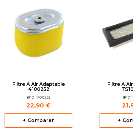
Filtre À Air Adaptable
Filtre À A
4100252
TS1
(F1D)4100252
(F1D)
22,90 €
21,
+ Comparer
+ Co