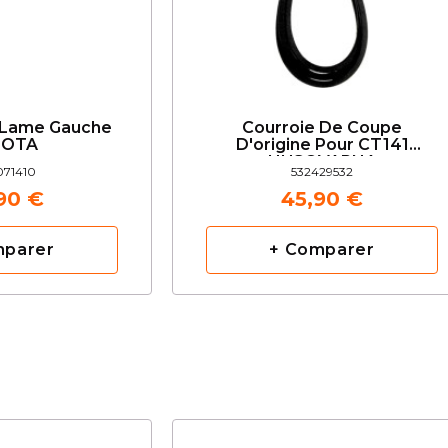
 Lame Gauche
Courroie De Coupe
BOTA
D'origine Pour CT141
HUSQVARNA
071410
532429532
90 €
45,90 €
mparer
+ Comparer