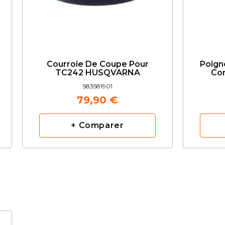
Courroie De Coupe Pour
Poign
TC242 HUSQVARNA
Co
583581901
79,90 €
+ Comparer