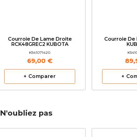
Courroie De Lame Droite
Courroie De
RCK48GREC2 KUBOTA
KU
K541071420
K541
69,00 €
89,
+ Comparer
+ Co
N'oubliez pas