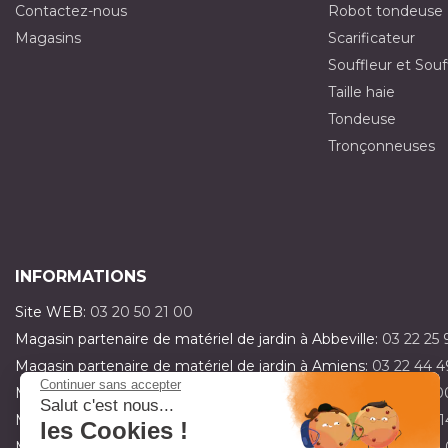
Contactez-nous
Robot tondeuse
Magasins
Scarificateur
Souffleur et Souf
Taille haie
Tondeuse
Tronçonneuses
INFORMATIONS
Site WEB:
03 20 50 21 00
Magasin partenaire de matériel de jardin à Abbeville:
03 22 25 
Magasin partenaire de matériel de jardin à Amiens:
03 22 44 4
Continuer sans accepter
Magasin partenaire de matériel de jardin à Dainville:
03 21 15 0
Salut c'est nous...
Magasin partenaire de matériel de jardin à Fillièvres:
03 21 47 1
les Cookies !
Magasin partenaire de matériel de jardin à Maninghem:
03 21 