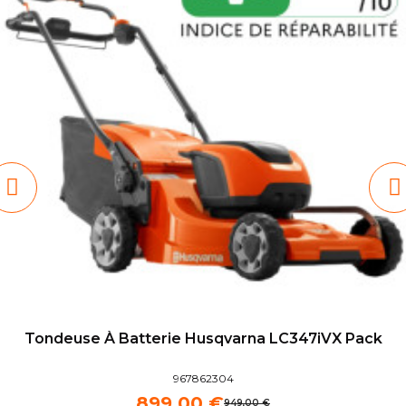
Tondeuse À Batterie Husqvarna LC347iVX Pack
967862304
899,00 €
949,00 €