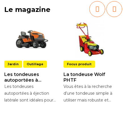
Le magazine
Jardin
Outillage
Focus produit
Les tondeuses
La tondeuse Wolf
autoportées à
PHTF
éjection latérale
Les tondeuses
Vous êtes à la recherche
L
autoportées à éjection
d’une tondeuse simple à
T
latérale sont idéales pour
utiliser mais robuste et
On
les grandes étendues de
fiable ? Ne cherchez pas
t
gazon. Particuliers ou...
plus loin, nous...
co
au