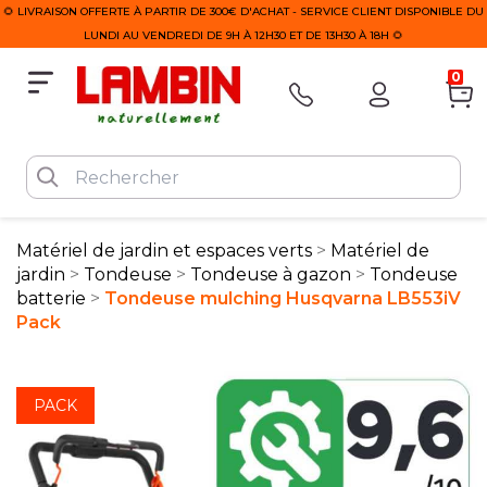
🌻 LIVRAISON OFFERTE À PARTIR DE 300€ D'ACHAT - SERVICE CLIENT DISPONIBLE DU
LUNDI AU VENDREDI DE 9H À 12H30 ET DE 13H30 À 18H 🌻
0
Matériel de jardin et espaces verts
Matériel de
jardin
Tondeuse
Tondeuse à gazon
Tondeuse
batterie
Tondeuse mulching Husqvarna LB553iV
Pack
PACK