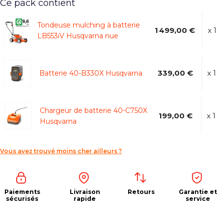
Ce pack contient
Tondeuse mulching à batterie
1 499,00 €
x 1
LB553iV Husqvarna nue
339,00 €
x 1
Batterie 40-B330X Husqvarna
Chargeur de batterie 40-C750X
199,00 €
x 1
Husqvarna
Vous avez trouvé moins cher ailleurs ?
Paiements
Livraison
Retours
Garantie et
sécurisés
rapide
service