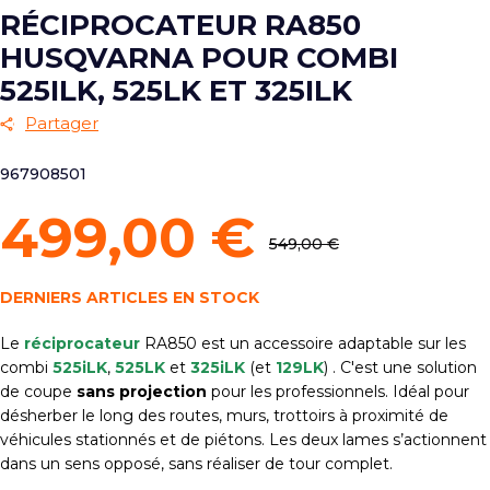
RÉCIPROCATEUR RA850
HUSQVARNA POUR COMBI
525ILK, 525LK ET 325ILK
Partager
967908501
499,00 €
549,00 €
DERNIERS ARTICLES EN STOCK
Le
réciprocateur
RA850 est un accessoire adaptable sur les
combi
525iLK
,
525LK
et
325iLK
(et
129LK
) . C'est une solution
de coupe
sans projection
pour les professionnels. Idéal pour
désherber le long des routes, murs, trottoirs à proximité de
véhicules stationnés et de piétons. Les deux lames s’actionnent
dans un sens opposé, sans réaliser de tour complet.