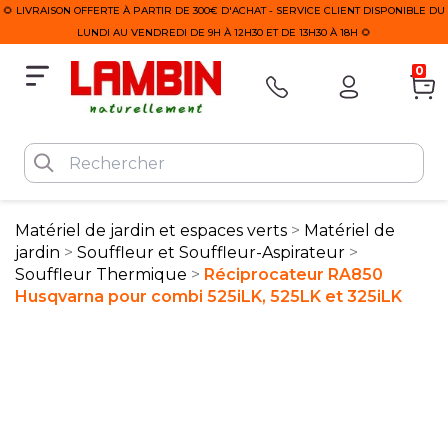
🌻 LIVRAISON OFFERTE À PARTIR DE 300€ D'ACHAT - SERVICE CLIENT DISPONIBLE DU
LUNDI AU VENDREDI DE 9H À 12H30 ET DE 13H30 À 18H 🌻
0
Matériel de jardin et espaces verts
Matériel de
jardin
Souffleur et Souffleur-Aspirateur
Souffleur Thermique
Réciprocateur RA850
Husqvarna pour combi 525iLK, 525LK et 325iLK