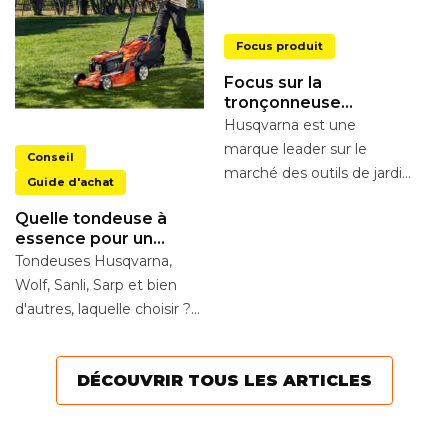
Focus produit
Focus sur la
tronçonneuse
électrique Husqvarna
Husqvarna est une
S
317 el
marque leader sur le
Conseil
o
marché des outils de jardin
é
Il
Guide d'achat
motorisés. Réputée pour
bi
Quelle tondeuse à
ses tronçonneuses,...
Ch
essence pour un
te
terrain de 1 000m2 à 2
Tondeuses Husqvarna,
000m2 ?
ad
Wolf, Sanli, Sarp et bien
d'autres, laquelle choisir ?
Quelle tondeuse à
essence correspond le...
DÉCOUVRIR TOUS LES ARTICLES