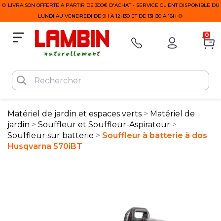
🌻 LIVRAISON OFFERTE À PARTIR DE 300€ D'ACHAT - SERVICE CLIENT DISPONIBLE DU
LUNDI AU VENDREDI DE 9H À 12H30 ET DE 13H30 À 18H 🌻
0
Matériel de jardin et espaces verts
Matériel de
jardin
Souffleur et Souffleur-Aspirateur
Souffleur sur batterie
Souffleur à batterie à dos
Husqvarna 570iBT