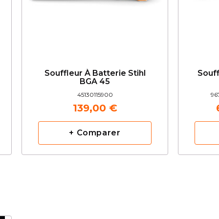
Souffleur À Batterie Stihl
Souff
BGA 45
45130115900
96
139,00 €
+ Comparer