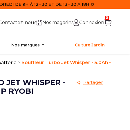
REDI DE 9H À 12H30 ET DE 13H30 À 18H 🌻
0
Contactez-nous
Nos magasins
Connexion
Nos marques
Culture Jardin
batterie
Souffleur Turbo Jet Whisper - 5.0Ah -
 JET WHISPER -
Partager
HP RYOBI