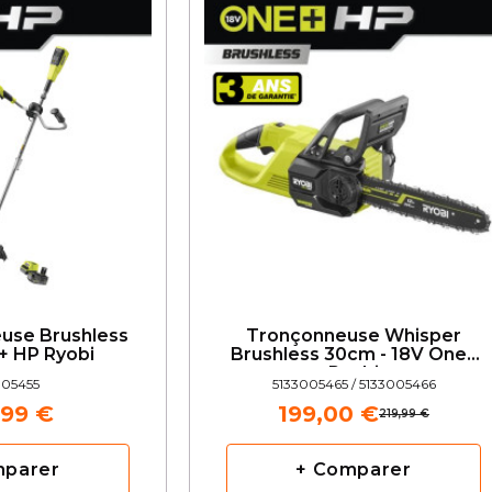
euse Brushless
Tronçonneuse Whisper
+ HP Ryobi
Brushless 30cm - 18V One+
Ryobi
005455
5133005465 / 5133005466
,99 €
199,00 €
219,99 €
mparer
+ Comparer