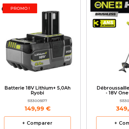
PROMO !
Batterie 18V Lithium+ 5,0Ah
Débroussaill
Ryobi
- 18V One
5133005577
5133
149,99 €
349
+ Comparer
+ Co