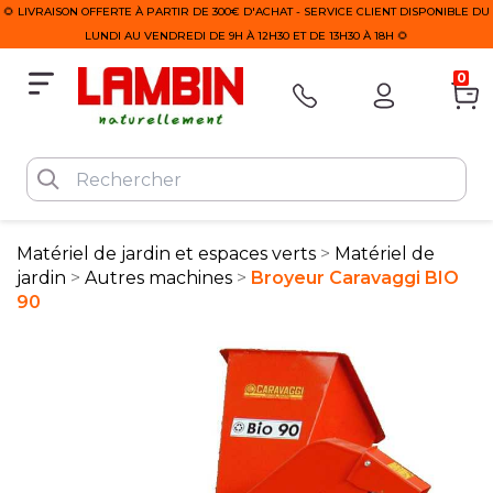
🌻 LIVRAISON OFFERTE À PARTIR DE 300€ D'ACHAT - SERVICE CLIENT DISPONIBLE DU
LUNDI AU VENDREDI DE 9H À 12H30 ET DE 13H30 À 18H 🌻
0
Matériel de jardin et espaces verts
Matériel de
jardin
Autres machines
Broyeur Caravaggi BIO
90