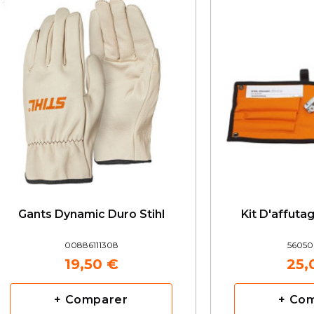
Gants Dynamic Duro Stihl
Kit D'affuta
00886111308
56050
19,50 €
25,
+ Comparer
+ Co