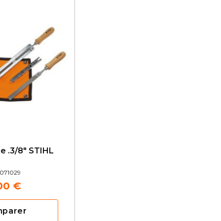
ge .3/8" STIHL
071029
00 €
mparer