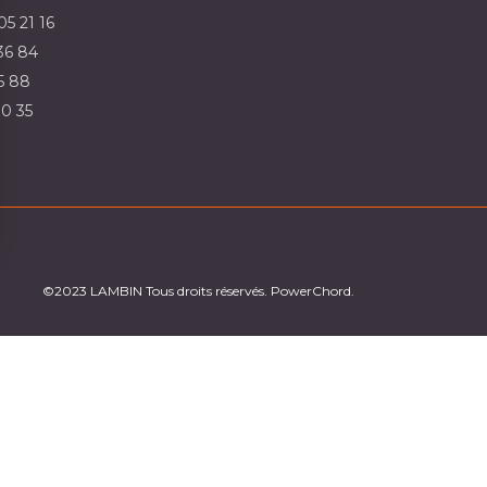
05 21 16
36 84
5 88
30 35
sez vos Options
os paramètres de confidentialité, en garantissant la co
©2023 LAMBIN Tous droits réservés. PowerChord.