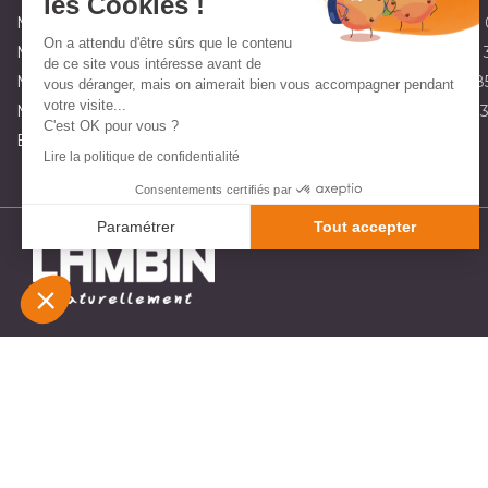
les Cookies !
Magasin partenaire de matériel de jardin à Maninghem:
03 21 
On a attendu d'être sûrs que le contenu
Magasin partenaire de matériel de jardin à Marquise:
03 21 92 
de ce site vous intéresse avant de
Magasin partenaire de matériel de jardin à Orchies:
03 20 71 8
vous déranger, mais on aimerait bien vous accompagner pendant
votre visite...
Magasin partenaire de matériel de jardin à St Omer:
03 10 45 
C'est OK pour vous ?
Envoyez-nous un e-mail :
contact@lambin.fr
Lire la politique de confidentialité
Consentements certifiés par
Paramétrer
Tout accepter
Plateforme de Gestion du Consentement : Personnali
Axeptio consent
Notre plateforme vous permet d'adapter et de gérer v