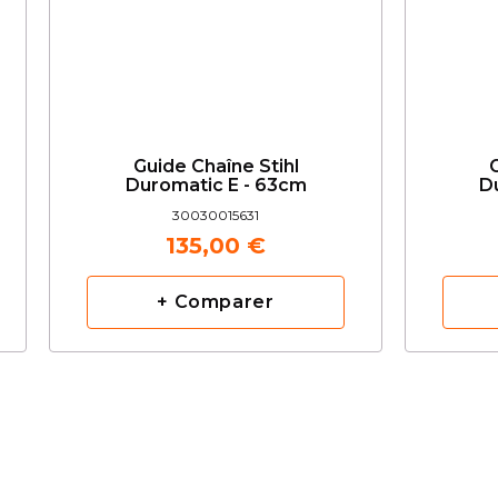
Guide Chaîne Stihl
G
Duromatic E - 63cm
D
30030015631
135,00 €
+ Comparer