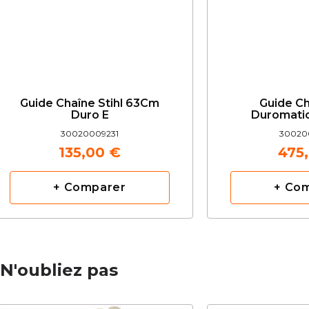
Guide Chaîne Stihl 63Cm
Guide Ch
Duro E
Duromatic
30020009231
30020
135,00 €
475
+ Comparer
+ Co
N'oubliez pas