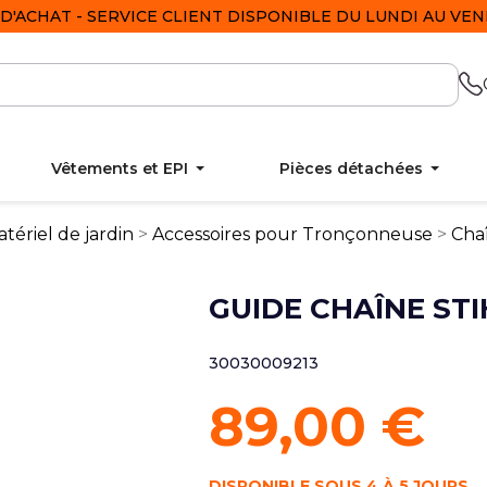
D'ACHAT - SERVICE CLIENT DISPONIBLE DU LUNDI AU VEND
Vêtements et EPI
Pièces détachées
tériel de jardin
Accessoires pour Tronçonneuse
Cha
GUIDE CHAÎNE ST
30030009213
89,00 €
DISPONIBLE SOUS 4 À 5 JOURS