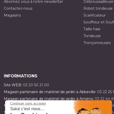
Abonnez vous à notre newsletter
Débroussailleuse
Contactez-nous
Robot tondeuse
Magasins
Scarificateur
Souffleur et Souf
Taille haie
Tondeuse
Tronçonneuses
INFORMATIONS
Site WEB:
03 20 50 21 00
Magasin partenaire de matériel de jardin à Abbeville:
03 22 25 
Magasin partenaire de matériel de jardin à Amiens:
03 22 44 4
Continuer sans accepter
Magasin partenaire de matériel de jardin à Dainville:
03 21 15 0
Salut c'est nous...
Magasin partenaire de matériel de jardin à Fillièvres:
03 21 47 1