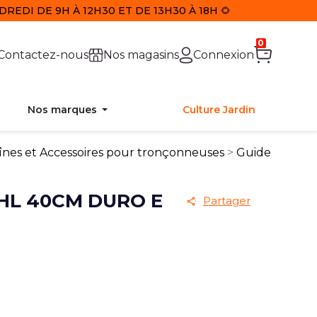
REDI DE 9H À 12H30 ET DE 13H30 À 18H 🌻
0
Contactez-nous
Nos magasins
Connexion
Nos marques
Culture Jardin
înes et Accessoires pour tronçonneuses
Guide
IHL 40CM DURO E
Partager