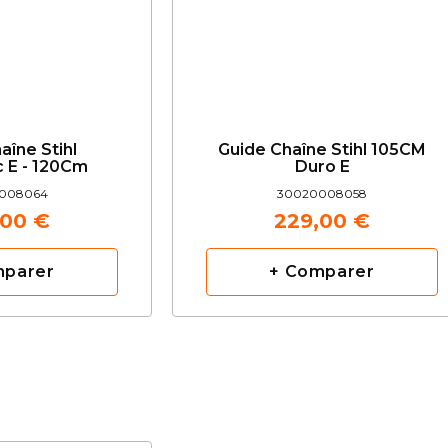
aîne Stihl
Guide Chaîne Stihl 105CM
 E - 120Cm
Duro E
008064
30020008058
,00 €
229,00 €
mparer
+ Comparer