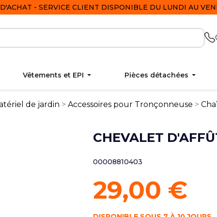
D'ACHAT - SERVICE CLIENT DISPONIBLE DU LUNDI AU VEND
Vêtements et EPI
Pièces détachées
tériel de jardin
Accessoires pour Tronçonneuse
Cha
CHEVALET D'AFFÛ
00008810403
29,00 €
DISPONIBLE SOUS 7 À 10 JOURS