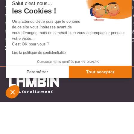
Salut c'est nous...
Magasin partenaire de matériel de jardin à Fillièvres:
03 21 47 1
les Cookies !
Magasin partenaire de matériel de jardin à Maninghem:
03 21 
On a attendu d'être sûrs que le contenu
Magasin partenaire de matériel de jardin à Marquise:
03 21 92 
de ce site vous intéresse avant de
Magasin partenaire de matériel de jardin à Orchies:
03 20 71 8
vous déranger, mais on aimerait bien vous accompagner pendant
votre visite...
Magasin partenaire de matériel de jardin à St Omer:
03 10 45 
C'est OK pour vous ?
Envoyez-nous un e-mail :
contact@lambin.fr
Lire la politique de confidentialité
Consentements certifiés par
Paramétrer
Tout accepter
Plateforme de Gestion du Consentement : Personnali
Axeptio consent
Notre plateforme vous permet d'adapter et de gérer v