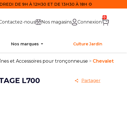
REDI DE 9H À 12H30 ET DE 13H30 À 18H 🌻
0
Contactez-nous
Nos magasins
Connexion
Nos marques
Culture Jardin
înes et Accessoires pour tronçonneuse
Chevalet
TAGE L700
Partager