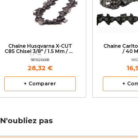
Chaine Husqvarna X-CUT
Chaine Carlto
C85 Chisel 3/8" / 1.5 Mm / 68
/ 40 M
Maillons
581626668
N1C
28,32 €
16,
+ Comparer
+ Co
N'oubliez pas