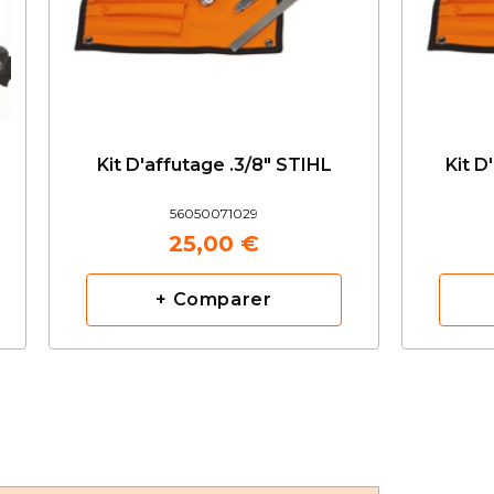
Kit D'affutage .3/8" STIHL
Kit D
56050071029
25,00 €
+ Comparer