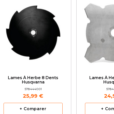
Lames À Herbe 8 Dents
Lames À He
Husqvarna
Husq
578444001
5784
25,99 €
24,
+ Comparer
+ Co