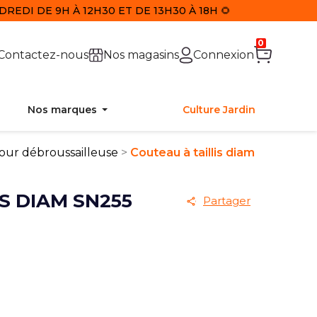
REDI DE 9H À 12H30 ET DE 13H30 À 18H 🌻
0
Contactez-nous
Nos magasins
Connexion
Nos marques
Culture Jardin
our débroussailleuse
Couteau à taillis diam
S DIAM SN255
Partager