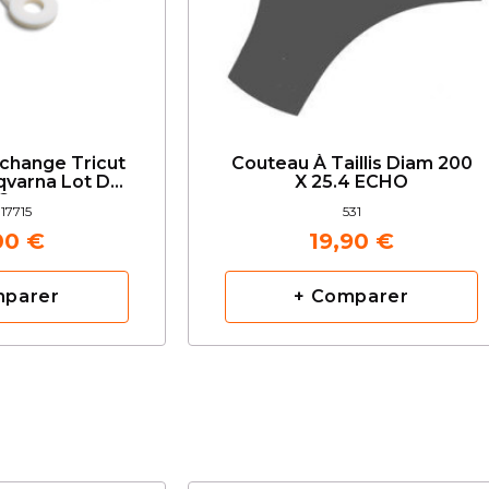
change Tricut
Couteau À Taillis Diam 200
varna Lot De
X 25.4 ECHO
6
17715
531
00 €
19,90 €
mparer
+ Comparer