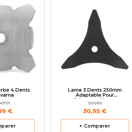
rbe 4 Dents
Lame 3 Dents 250mm
varna
Adaptable Pour
Débroussailleuse
43701
1200193
99 €
30,95 €
mparer
+ Comparer